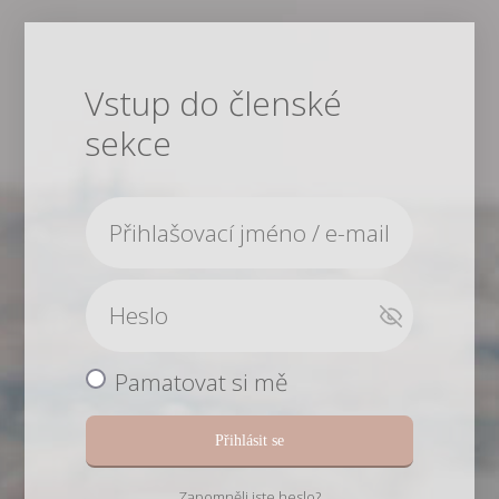
Vstup do členské
sekce
Pamatovat si mě
Přihlásit se
Zapomněli jste heslo?