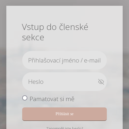
Vstup do členské
sekce
Pamatovat si mě
Přihlásit se
Zapomněli jste heslo?