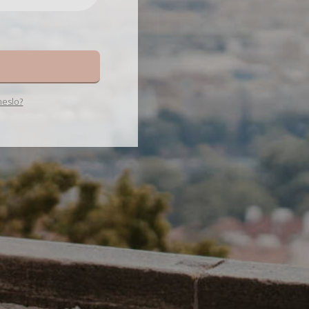
e
heslo?