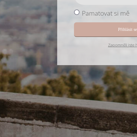
Pamatovat si mě
Přihlásit s
Zapomněli jste 