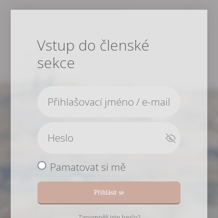
Vstup do členské
sekce
Pamatovat si mě
Přihlásit se
Zapomněli jste heslo?