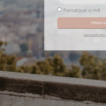
Pamatovat si mě
Přihlásit s
Zapomněli jste 