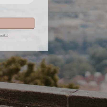
e
heslo?