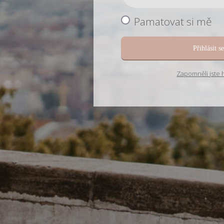
Pamatovat si mě
Přihlásit s
Zapomněli jste 