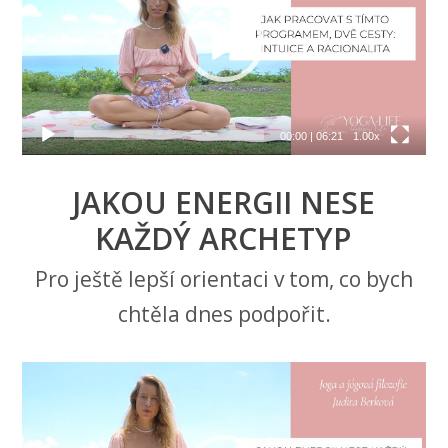
00:00
|
06:21
1.00x
JAKOU ENERGII NESE
KAŽDÝ ARCHETYP
Pro ještě lepší orientaci v tom, co bych
chtěla dnes podpořit.
Video
přehrávač