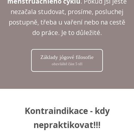
menstruačníého cyklu
. Pokud jsi ještě
nezačala studovat, prosíme, posluchej
postupně, třeba u vaření nebo na cestě
do práce. Je to důležité.
Základy jógové filosofie
obzvláště část 5 těl
Kontraindikace - kdy
nepraktikovat!!!