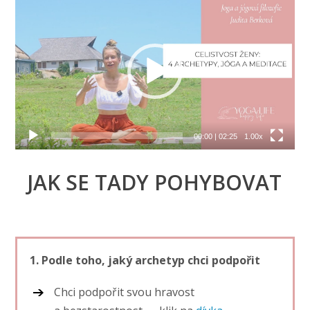
Video
přehrávač
00:00
|
02:25
1.00x
JAK SE TADY POHYBOVAT
1. Podle toho, jaký archetyp chci podpořit
Chci podpořit svou hravost