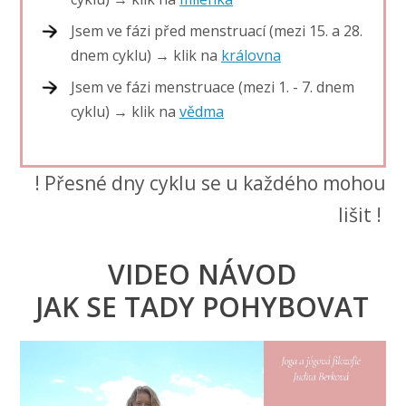
Jsem ve fázi před menstruací (mezi 15. a 28.
dnem cyklu) → klik na
královna
Jsem ve fázi menstruace (mezi 1. - 7. dnem
cyklu) → klik na
vědma
! Přesné dny cyklu se u každého mohou
lišit !
VIDEO NÁVOD
JAK SE TADY POHYBOVAT
Video
přehrávač