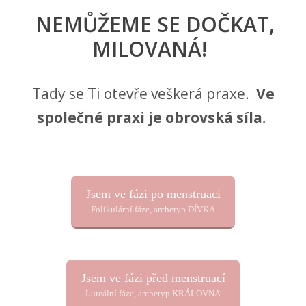
NEMŮŽEME SE DOČKAT,
MILOVANÁ!
Tady se Ti otevře veškerá praxe.
Ve
společné praxi je obrovská síla.
Jsem ve fázi po menstruaci
Folikulární fáze, archetyp DÍVKA
Jsem ve fázi před menstruací
Luteální fáze, archetyp KRÁLOVNA