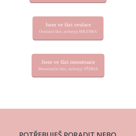
Jsem ve fázi ovulace
Ovulační fáze, archetyp MILENKA
Jsem ve fázi menstruace
Menstruační fáze, archetyp VĚDMA
POTŘEBUJEŠ PORADIT NEBO