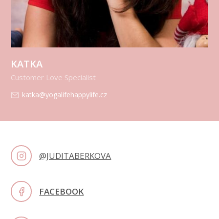
KATKA
Customer Love Specialist
katka@yogalifehappylife.cz
@JUDITABERKOVA
FACEBOOK