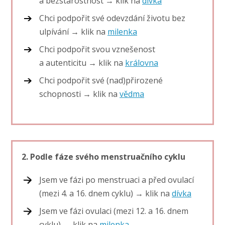
a bezstarostnost → klik na
dívka
Chci podpořit své odevzdání životu bez
ulpívání → klik na
milenka
Chci podpořit svou vznešenost
a autenticitu → klik na
královna
Chci podpořit své (nad)přirozené
schopnosti → klik na
vědma
2. Podle fáze svého menstruačního cyklu
Jsem ve fázi po menstruaci a před ovulací
(mezi 4. a 16. dnem cyklu) → klik na
dívka
Jsem ve fázi ovulaci (mezi 12. a 16. dnem
cyklu) → klik na
milenka