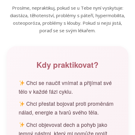
Prosíme, nepraktikuj, pokud se u Tebe nyní vyskytuje:
diastáza, těhotenství, problémy s páteří, hypermobilita,
osteoporóza, problémy s klouby. Pokud si nejsi jistá,
poraď se se svým lékařem.
Kdy praktikovat?
Chci se naučit vnímat a přijímat své
tělo v každé fázi cyklu.
Chci přestat bojovat proti proměnám
nálad, energie a tvarů svého těla.
Chci objevovat dech a pohyb jako
jemný nástroj, který mi pomůže projít