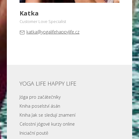
Katka
Customer Love Specialist
katka@yogalifehappylife.cz
YOGA LIFE HAPPY LIFE
Jóga pro začátečníky
Kniha poselství ásán
Kniha Jak se sledují znamení
Celostní jógové kurzy online
Iniciační poutě