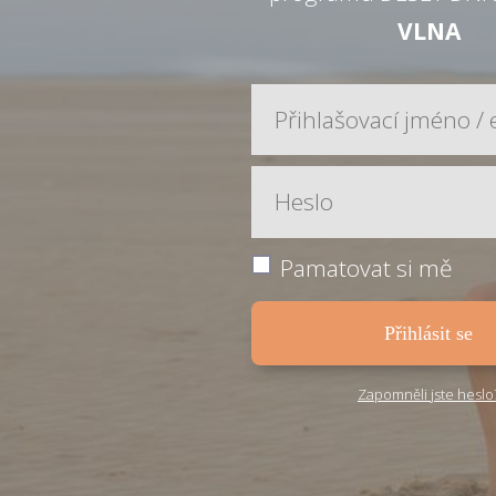
VLNA
Pamatovat si mě
Přihlásit se
Zapomněli jste heslo