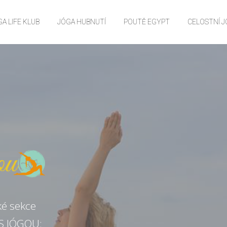
A LIFE KLUB
JÓGA HUBNUTÍ
POUTĚ EGYPT
CELOSTNÍ 
ké sekce
S JÓGOU: