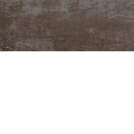
@JUDITABERKOVA
Potřebuješ poradit neb