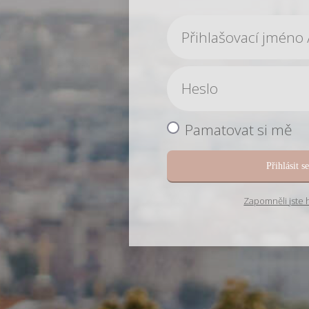
Pamatovat si mě
Přihlásit s
Zapomněli jste 