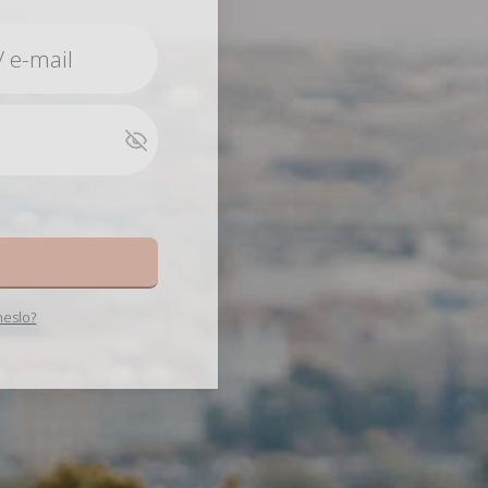
e
heslo?