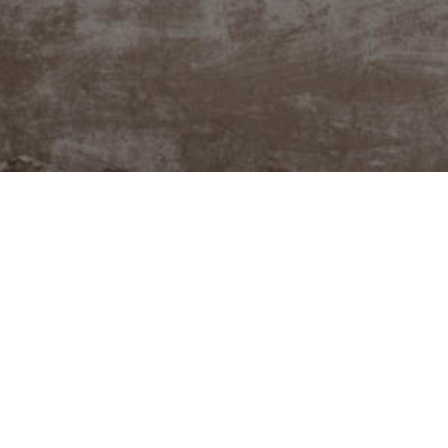
@JUDITABERKOVA
Potřebuješ poradit neb