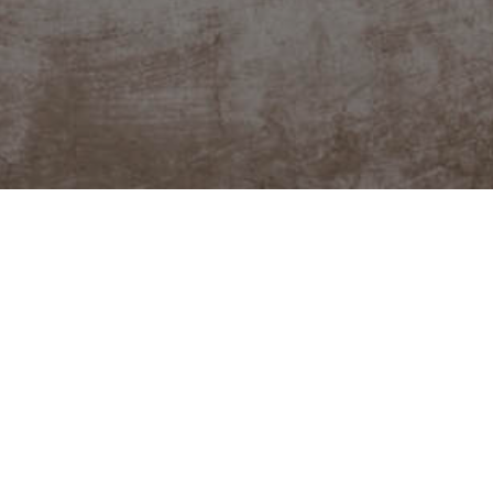
FACEBOOK
YOUTUBE
o podpořit?
Kat