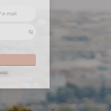
e
heslo?