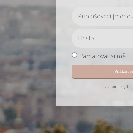
Pamatovat si mě
Přihlásit s
Zapomněli jste 