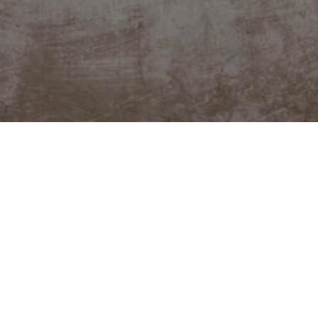
FACEBOOK
YOUTUBE
o podpořit?
Kat