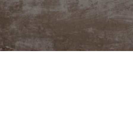
@JUDITABERKOVA
Potřebuješ poradit neb