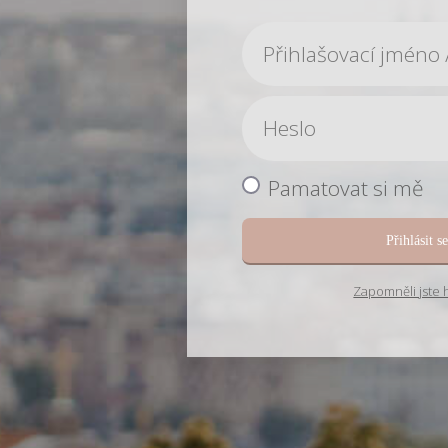
Pamatovat si mě
Přihlásit s
Zapomněli jste 