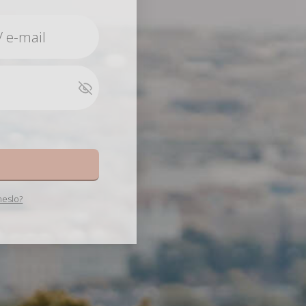
e
heslo?