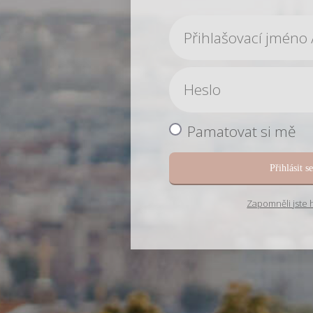
Pamatovat si mě
Přihlásit s
Zapomněli jste 