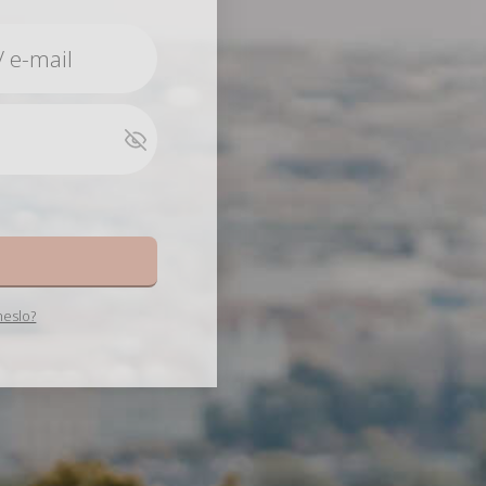
e
heslo?