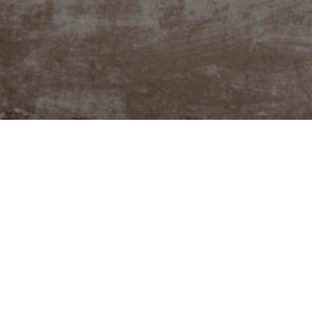
@JUDITABERKOVA
Potřebuješ poradit neb