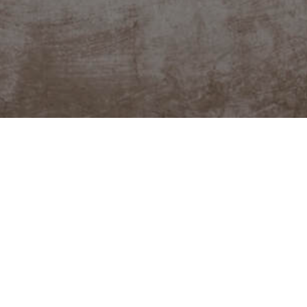
FACEBOOK
YOUTUBE
o podpořit?
Kat