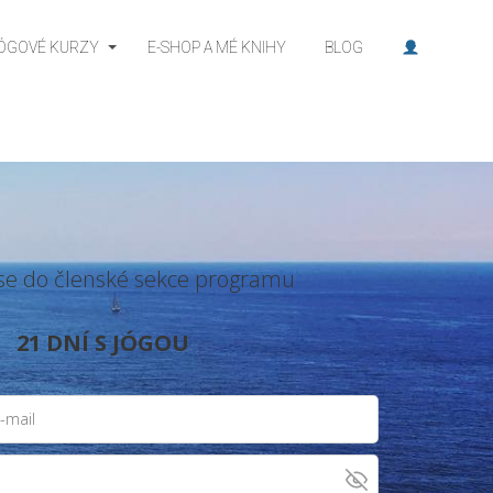
JÓGOVÉ KURZY
E-SHOP A MÉ KNIHY
BLOG
t se do členské sekce programu
21 DNÍ S JÓGOU