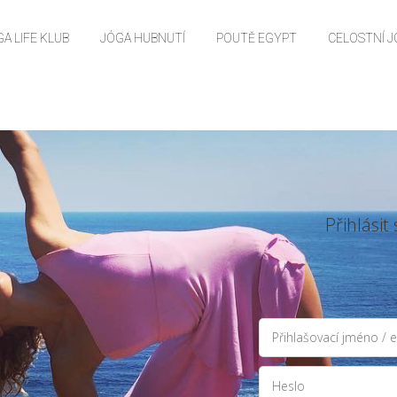
A LIFE KLUB
JÓGA HUBNUTÍ
POUTĚ EGYPT
CELOSTNÍ 
Přihlási