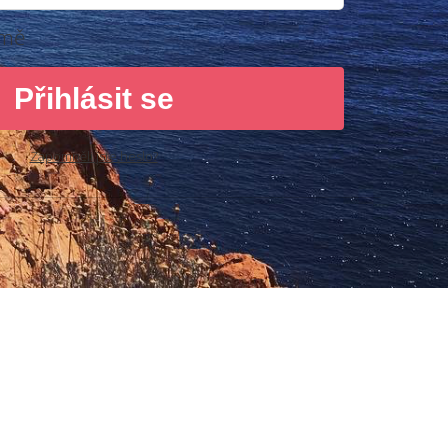
 mě
Přihlásit se
Zapomněli jste heslo?