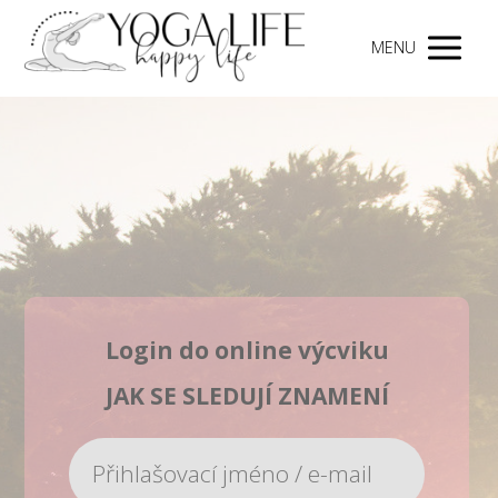
MENU
Login do online výcviku
JAK SE SLEDUJÍ ZNAMENÍ