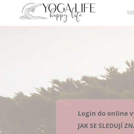
YOG
Login do online v
JAK SE SLEDUJÍ Z