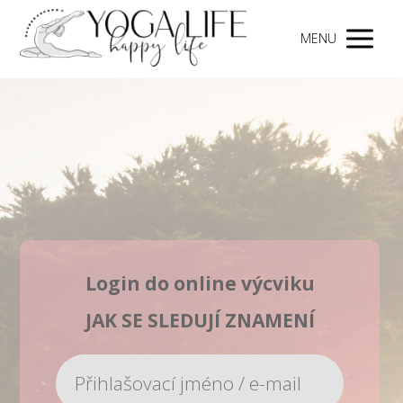
MENU
Login do online výcviku
JAK SE SLEDUJÍ ZNAMENÍ