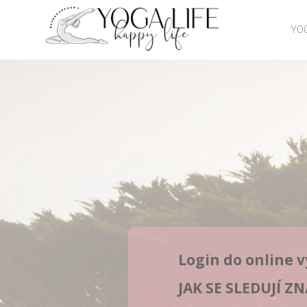
YOG
Login do online v
JAK SE SLEDUJÍ Z