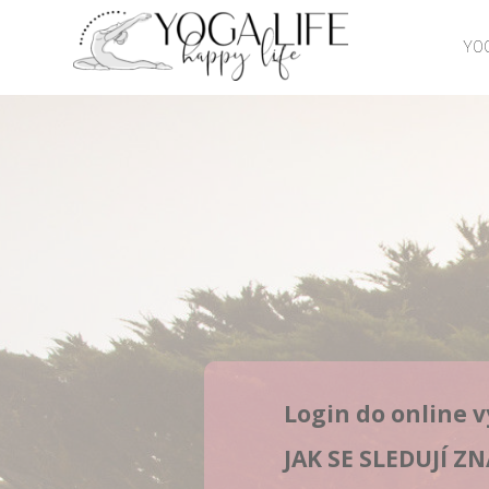
YOG
Login do online v
JAK SE SLEDUJÍ Z