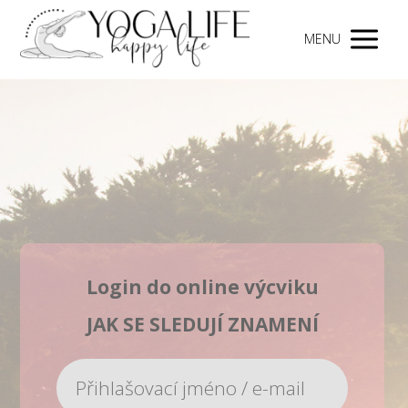
MENU
Login do online výcviku
JAK SE SLEDUJÍ ZNAMENÍ