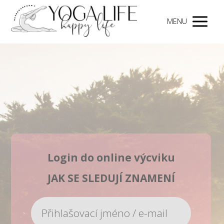
MENU
Login do online výcviku
JAK SE SLEDUJÍ ZNAMENÍ