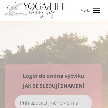
MENU
Login do online výcviku
JAK SE SLEDUJÍ ZNAMENÍ