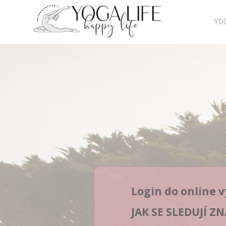
YOG
Login do online v
JAK SE SLEDUJÍ Z