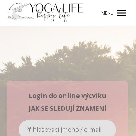
MENU
Login do online výcviku
JAK SE SLEDUJÍ ZNAMENÍ