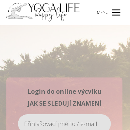
MENU
Login do online výcviku
JAK SE SLEDUJÍ ZNAMENÍ