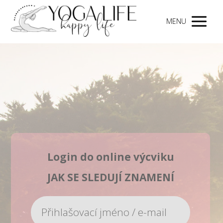
MENU
Login do online výcviku
JAK SE SLEDUJÍ ZNAMENÍ