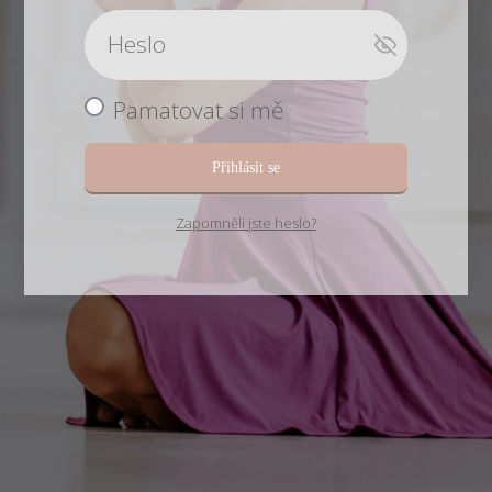
Pamatovat si mě
Přihlásit se
Zapomněli jste heslo?