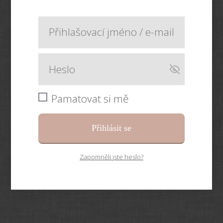
Pamatovat si mě
Přihlásit se
Zapomněli jste heslo?