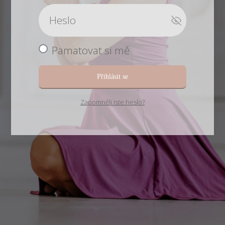
Pamatovat si mě
Přihlásit se
Zapomněli jste heslo?