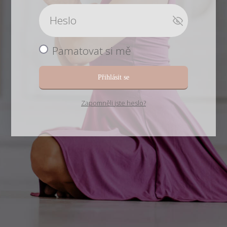
Pamatovat si mě
Přihlásit se
Zapomněli jste heslo?