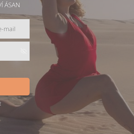
VÍ ÁSAN
?