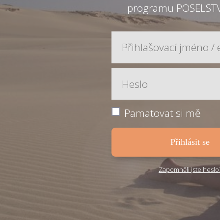
programu POSELST
Pamatovat si mě
Přihlásit se
Zapomněli jste heslo