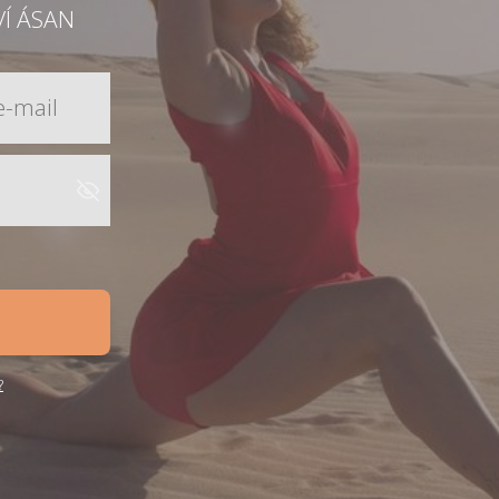
VÍ ÁSAN
?