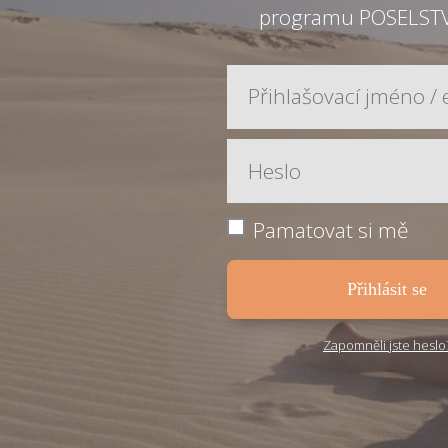
programu POSELST
Pamatovat si mě
Přihlásit se
Zapomněli jste heslo