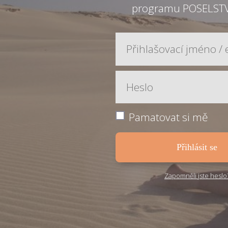
programu POSELST
Pamatovat si mě
Přihlásit se
Zapomněli jste heslo