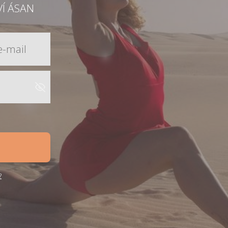
VÍ ÁSAN
?