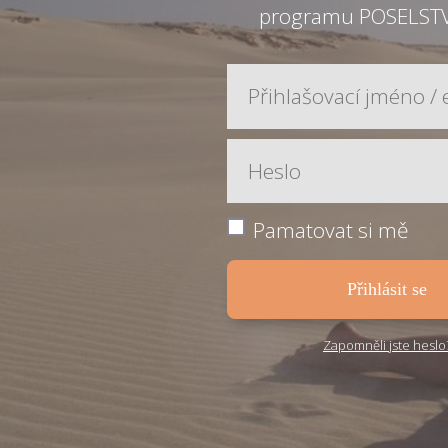
programu POSELST
Pamatovat si mě
Přihlásit se
Zapomněli jste heslo