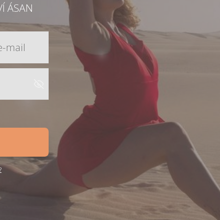
VÍ ÁSAN
?