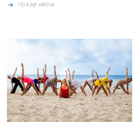
10) A být vděčná