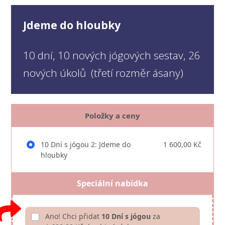
Jdeme do hloubky
10 dní, 10 nových jógových sestav, 26
nových úkolů (třetí rozměr ásany)
Položky a ceny
10 Dní s jógou 2: Jdeme do
1 600,00 Kč
hloubky
Speciální nabídka
Ano! Chci přidat
10 Dní s jógou
za