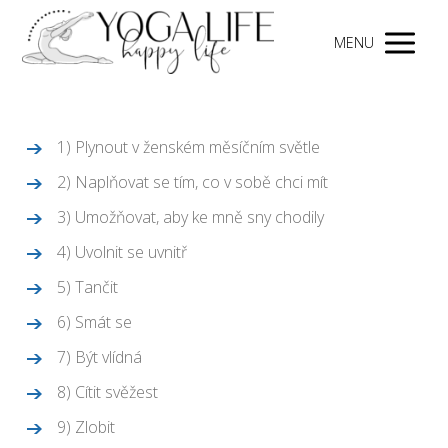
MENU
1) Plynout v ženském měsíčním světle
2) Naplňovat se tím, co v sobě chci mít
3) Umožňovat, aby ke mně sny chodily
4) Uvolnit se uvnitř
5) Tančit
6) Smát se
7) Být vlídná
8) Cítit svěžest
9) Zlobit