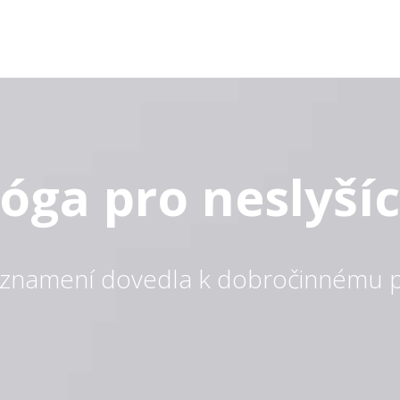
Jóga pro neslyšíc
s znamení dovedla k dobročinnému p