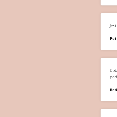
Jest
Pet
Dobr
pod
Beá