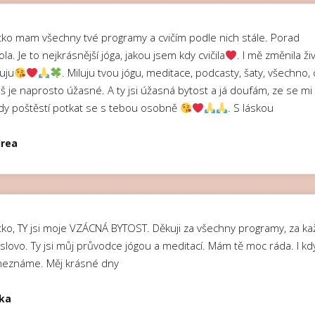
itko mam všechny tvé programy a cvičím podle nich stále. Porad
la. Je to nejkrásnější jóga, jakou jsem kdy cvičila
. I mě změnila ži
uju
. Miluju tvou jógu, meditace, podcasty, šaty, všechno,
š je naprosto úžasné. A ty jsi úžasná bytost a já doufám, ze se mi
dy poštěstí potkat se s tebou osobně
. S láskou
rea
itko, TY jsi moje VZÁCNÁ BYTOST. Děkuji za všechny programy, za k
slovo. Ty jsi můj průvodce jógou a meditací. Mám tě moc ráda. I kd
neznáme. Měj krásné dny
ka