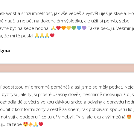
askavost a srozumitelnost, jak vše vedeš a vysvětluješ je skvělá. H
 mě naučila nelpět na dokonalém výsledku, ale užít si pohyb, sebe
lavně být na sebe hodná.
Takže děkuju. Vesmír j
a, že mi tě poslal
stýna
jí podstatou mi ohromně pomáháš a asi jsme se měly potkat. Nej
i byznysu, ale ty jsi prostě úžasný člověk, nesmírně motivující. Co 
rozhodla dělat věci s velkou dávkou srdce a odvahy a opravdu hod
toupit z komfortní zóny v cestě za snem, tak potkávám spoustu lidí
otivují a podporují, co tu dřív nebyli. Ty jsi ale extra výjimečná
uju za tebe