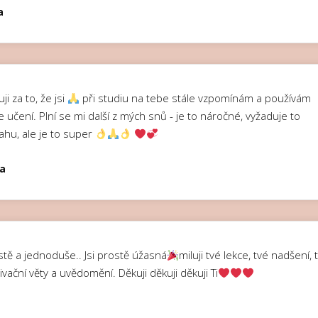
a
ji za to, že jsi
při studiu na tebe stále vzpomínám a používám
e učení. Plní se mi další z mých snů - je to náročné, vyžaduje to
ahu, ale je to super
a
stě a jednoduše.. Jsi prostě úžasná
miluji tvé lekce, tvé nadšení, 
vační věty a uvědomění. Děkuji děkuji děkuji Ti