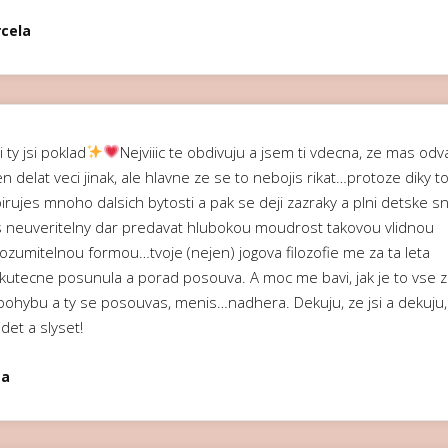
cela
ii ty jsi poklad
Nejviiic te obdivuju a jsem ti vdecna, ze mas od
n delat veci jinak, ale hlavne ze se to nebojis rikat…protoze diky 
irujes mnoho dalsich bytosti a pak se deji zazraky a plni detske s
 neuveritelny dar predavat hlubokou moudrost takovou vlidnou
rozumitelnou formou…tvoje (nejen) jogova filozofie me za ta leta
kutecne posunula a porad posouva. A moc me bavi, jak je to vse z
 pohybu a ty se posouvas, menis…nadhera. Dekuju, ze jsi a dekuju,
videt a slyset!
ta