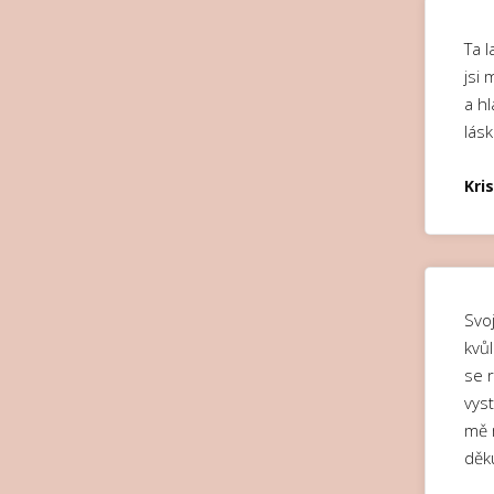
Ta l
jsi
a h
lásk
Kri
Svo
kvůl
se 
vys
mě m
děk