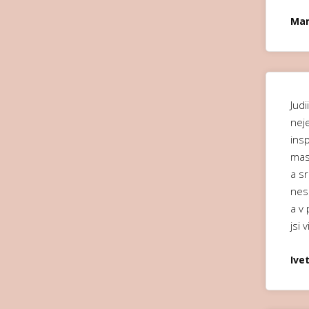
Mar
Judi
neje
insp
mas
a s
nes
a v
jsi 
Ive