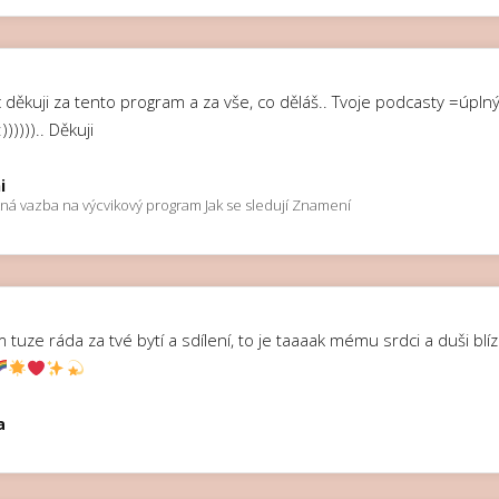
 děkuji za tento program a za vše, co děláš.. Tvoje podcasty =úpln
)))))).. Děkuji
i
ná vazba na výcvikový program Jak se sledují Znamení
 tuze ráda za tvé bytí a sdílení, to je taaaak mému srdci a duši blí
a