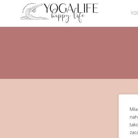
YOG
Mil
nah
tak
zac