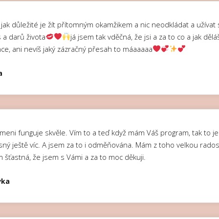
jak důležité je žít přítomným okamžikem a nic neodkládat a užívat 
 a darů života
já jsem tak vděčná, že jsi a za to co a jak dělá
nce, ani nevíš jaký zázračný přesah to máaaaaa
a
meni funguje skvěle. Vím to a teď když mám Váš program, tak to je
sný ještě víc. A jsem za to i odměňována. Mám z toho velkou rados
m šťastná, že jsem s Vámi a za to moc děkuji.
vka