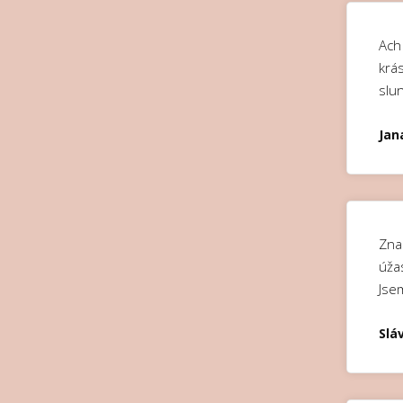
Ach 
krás
slu
Jan
Zna
úža
Jse
Slá