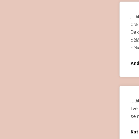
Jud
doko
Dek
dělá
něk
And
Jud
Tvé 
se 
Kat