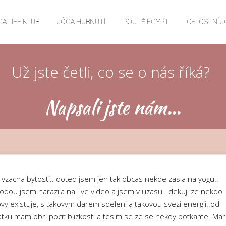
A LIFE KLUB
JÓGA HUBNUTÍ
POUTĚ EGYPT
CELOSTNÍ 
Už jste četli, co se o nás říká?
Napsali jste nám...
a vzacna bytosti.. doted jsem jen tak obcas nekde zasla na yogu..
odou jsem narazila na Tve video a jsem v uzasu.. dekuji ze nekdo
ovy existuje, s takovym darem sdeleni a takovou svezi energii..od
atku mam obri pocit blizkosti a tesim se ze se nekdy potkame. Mar