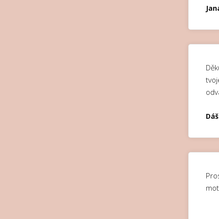
Jan
Děku
tvoj
odv
Dáš
Pro
moti