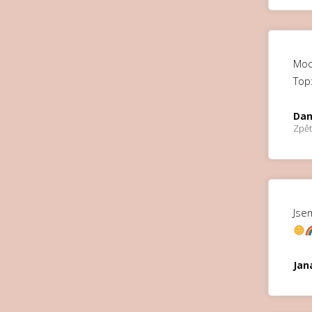
Moc
Top:
Dan
Zpět
Jsem
Jan