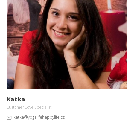
Katka
Customer Love Specialist
katka@yogalifehappylife.cz