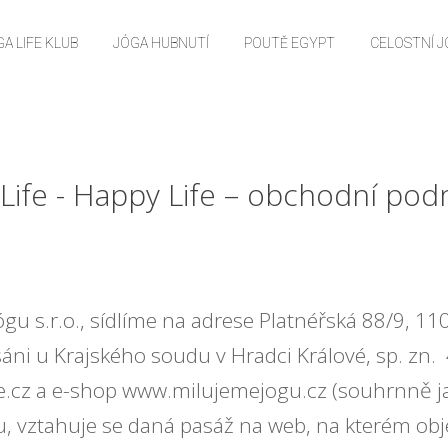
A LIFE KLUB
JÓGA HUBNUTÍ
POUTĚ EGYPT
CELOSTNÍ 
Life - Happy Life – obchodní po
gu s.r.o., sídlíme na adrese Platnéřská 88/9, 11
áni u Krajského soudu v Hradci Králové, sp. zn
fe.cz a e-shop www.milujemejogu.cz (souhrnně j
 vztahuje se daná pasáž na web, na kterém obj