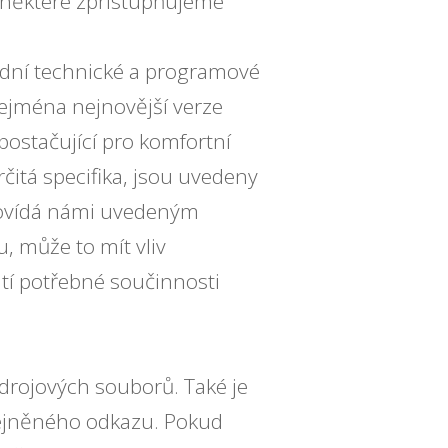
 některé zpřístupňujeme
rdní technické a programové
zejména nejnovější verze
 postačující pro komfortní
čitá specifika, jsou uvedeny
povídá námi uvedeným
, může to mít vliv
tí potřebné součinnosti
drojových souborů. Také je
řejněného odkazu. Pokud