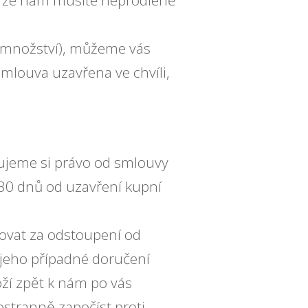
, že nám musíte neprodleně
é množství), můžeme vás
mlouva uzavřena ve chvíli,
ujeme si právo od smlouvy
 30 dnů od uzavření kupní
ovat za odstoupení od
 jeho případné doručení
oží zpět k nám po vás
stranně započíst proti