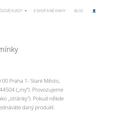
JÓGOVÉ KURZY
E-SHOP A MÉ KNIHY
BLOG
dmínky
0 00 Praha 1- Staré Město,
. 44504 („my“). Provozujeme
ako „stránky“). Pokud někde
ednáváte daný produkt.