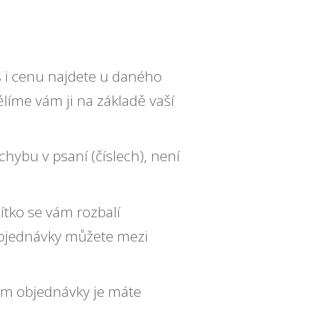
s i cenu najdete u daného
líme vám ji na základě vaší
chybu v psaní (číslech), není
ítko se vám rozbalí
objednávky můžete mezi
ním objednávky je máte