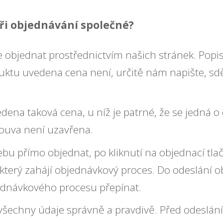
ři objednávání společné?
 objednat prostřednictvím našich stránek. Popi
ktu uvedena cena není, určitě nám napište, sdě
ena taková cena, u níž je patrné, že se jedná o 
louva není uzavřena.
bu přímo objednat, po kliknutí na objednací tlač
který zahájí objednávkový proces. Do odeslání 
ednávkového procesu přepínat.
 všechny údaje správně a pravdivě. Před odeslá