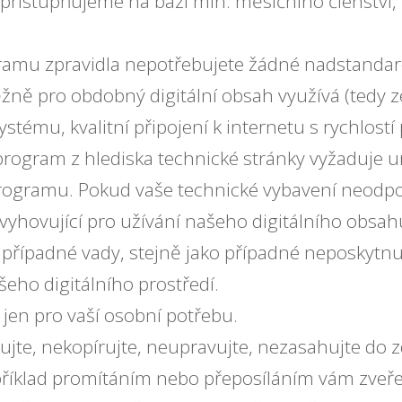
řístupňujeme na bázi min. měsíčního členství,
gramu zpravidla nepotřebujete žádné nadstanda
ěžně pro obdobný digitální obsah využívá (tedy 
stému, kvalitní připojení k internetu s rychlostí
program z hlediska technické stránky vyžaduje ur
programu. Pokud vaše technické vybavení neod
yhovující pro užívání našeho digitálního obsahu
případné vady, stejně jako případné neposkytnu
šeho digitálního prostředí.
jen pro vaší osobní potřebu.
te, nekopírujte, neupravujte, nezasahujte do z
 například promítáním nebo přeposíláním vám zve