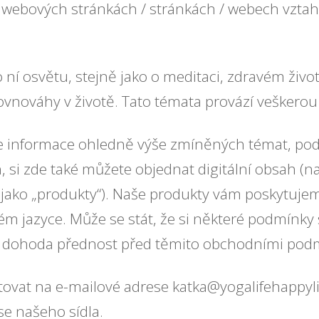
 webových stránkách / stránkách / webech vztah
 ní osvětu, stejně jako o meditaci, zdravém živo
rovnováhy v životě. Tato témata provází veškerou
e informace ohledně výše zmíněných témat, podl
, si zde také můžete objednat digitální obsah (
jako „produkty“). Naše produkty vám poskytuje
kém jazyce. Může se stát, že si některé podmínk
 dohoda přednost před těmito obchodními pod
ovat na e-mailové adrese katka@yogalifehappylif
e našeho sídla.