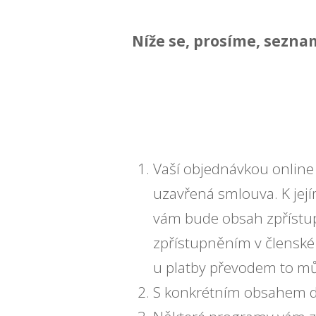
Níže se, prosíme, sezna
Vaší objednávkou online 
uzavřená smlouva. K její
vám bude obsah zpřístup
zpřístupněním v členské 
u platby převodem to můž
S konkrétním obsahem d