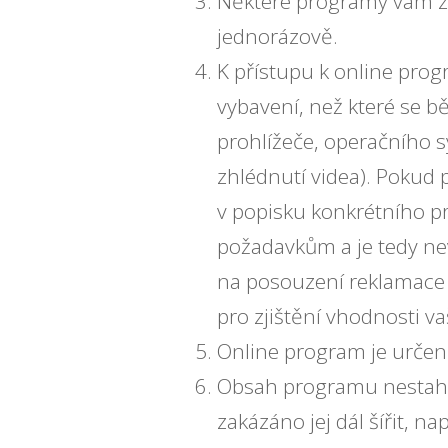
Některé programy vám zp
jednorázově.
K přístupu k online pro
vybavení, než které se b
prohlížeče, operačního sy
zhlédnutí videa). Pokud 
v popisku konkrétního 
požadavkům a je tedy nev
na posouzení reklamace 
pro zjištění vhodnosti va
Online program je určen 
Obsah programu nestahuj
zakázáno jej dál šířit,