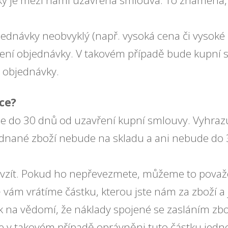
vky je mezi námi uzavřena smlouva. To znamená
jednávky neobvyklý (např. vysoká cena či vysok
ení objednávky. V takovém případě bude kupní s
 objednávky.
ce?
e do 30 dnů od uzavření kupní smlouvy. Vyhraz
jednané zboží nebude na skladu a ani nebude do
evzít. Pokud ho nepřevezmete, můžeme to považ
vám vrátíme částku, kterou jste nám za zboží a
ak na vědomí, že náklady spojené se zasláním zb
e v takovém případě oprávněni tuto částku jedno