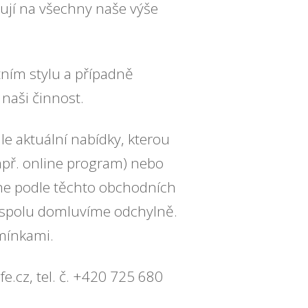
ují na všechny naše výše
tním stylu a případně
 naši činnost.
e aktuální nabídky, kterou
např. online program) nebo
me podle těchto obchodních
y spolu domluvíme odchylně.
mínkami.
e.cz, tel. č. +420 725 680