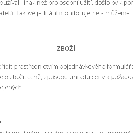
žívali jinak než pro osobní užití, došlo by k po
vatelů. Takové jednání monitorujeme a můžeme p
ZBOŽÍ
pořídit prostřednictvím objednávkového formuláře
e o zboží, ceně, způsobu úhradu ceny a požad
pojených.
?