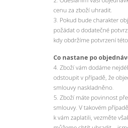
2. Odesláním vaší objedná
cenu za zboží uhradit.
3. Pokud bude charakter ob
požádat o dodatečné potvrz
kdy obdržíme potvrzení této
Co nastane po objednáv
4. Zboží vám dodáme nejdél
odstoupit v případě, že ob
smlouvy naskladněno.
5. Zboží máte povinnost př
smlouvy. V takovém případě 
k vám zaplatili, vezměte vš
můžeme chtít uhradit – jsm