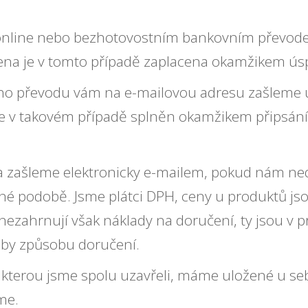
 online nebo bezhotovostním bankovním převod
ena je v tomto případě zaplacena okamžikem ús
ho převodu vám na e-mailovou adresu zašleme ú
e v takovém případě splněn okamžikem připsání 
 zašleme elektronicky e-mailem, pokud nám nedá
tinné podobě. Jsme plátci DPH, ceny u produktů j
nezahrnují však náklady na doručení, ty jsou 
lby způsobu doručení.
 kterou jsme spolu uzavřeli, máme uložené u s
me.