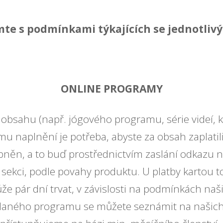
mte s podmínkami týkajících se jednotliv
ONLINE PROGRAMY
obsahu (např. jógového programu, série videí, 
mu naplnění je potřeba, abyste za obsah zaplatili
něn, a to buď prostřednictvím zaslání odkazu n
sekci, podle povahy produktu. U platby kartou t
e pár dní trvat, v závislosti na podmínkách naš
aného programu se můžete seznámit na našich