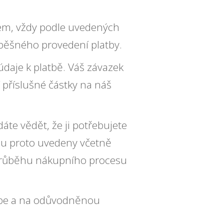
em, vždy podle uvedených
pěšného provedení platby.
daje k platbě. Váš závazek
příslušné částky na náš
te vědět, že ji potřebujete
sou proto uvedeny včetně
v průběhu nákupního procesu
ebe a na odůvodněnou