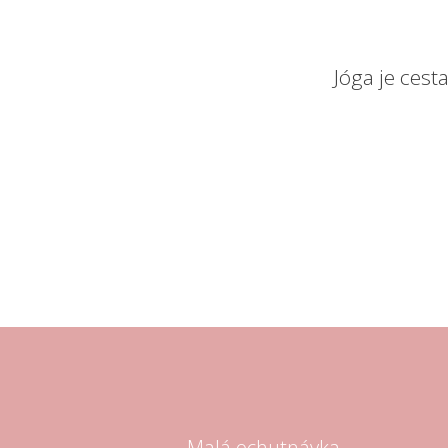
Jóga je cest
Malá ochutnávka