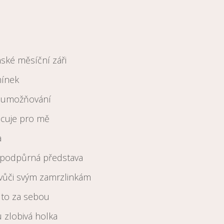
ské měsíční záři
ínek
p umožňování
acuje pro mě
a
 podpůrná představa
vůči svým zamrzlinkám
to za sebou
 zlobivá holka