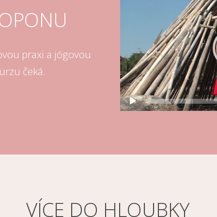
přehrávač
 OPONU
ovou praxi a jógovou
 kurzu čeká.
VÍCE DO HLOUBKY