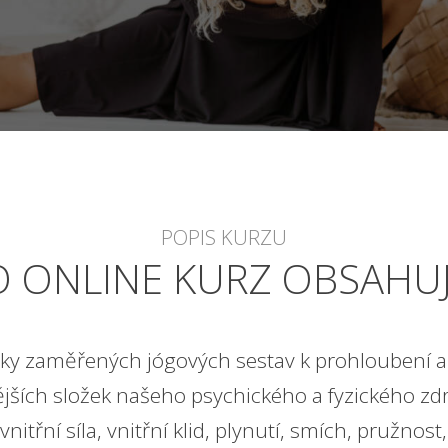
POPIS KURZU
O ONLINE KURZ OBSAHUJ
ky zaměřených jógových sestav k prohloubení a
ějších složek našeho psychického a fyzického zdra
vnitřní síla, vnitřní klid, plynutí, smích, pružnost