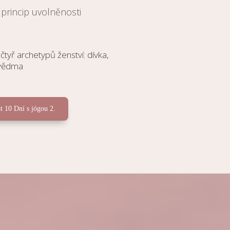
princip uvolněnosti
tyř archetypů ženství: dívka,
 vědma
t 10 Dní s jógou 2.