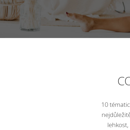
C
10 tématic
nejdůležit
lehkost, 