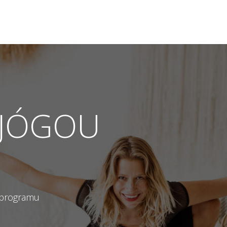
 JÓGOU
 programu