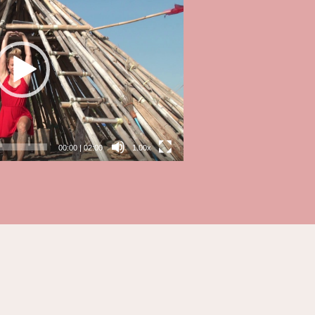
00:00
|
02:00
1.00x