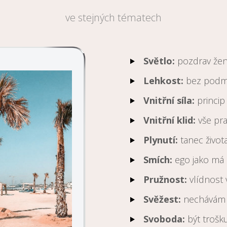
ve stejných tématech
Světlo:
pozdrav žen
Lehkost:
bez podm
Vnitřní síla:
princi
Vnitřní klid:
vše pr
Plynutí:
tanec život
Smích:
ego jako má
Pružnost:
vlídnost 
Svěžest:
nechávám 
Svoboda:
být trošku