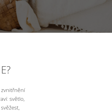
E?
 zvnitřnění
ví: světlo,
, svěžest,