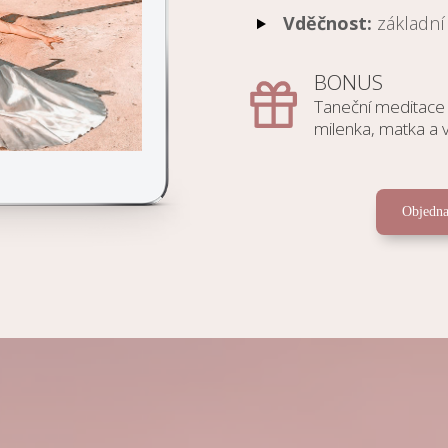
Vděčnost:
základní 
BONUS
Taneční meditace č
milenka, matka a
Objedna