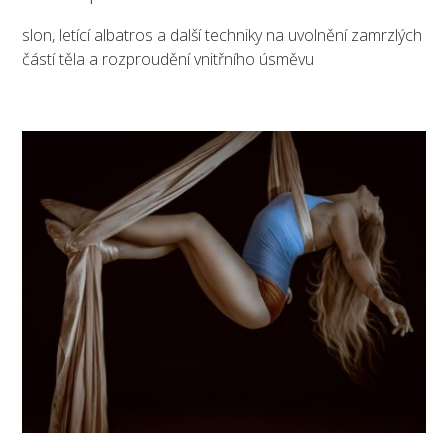
slon, letící albatros a další techniky na uvolnění zamrzlých
částí těla a rozproudění vnitřního úsměvu