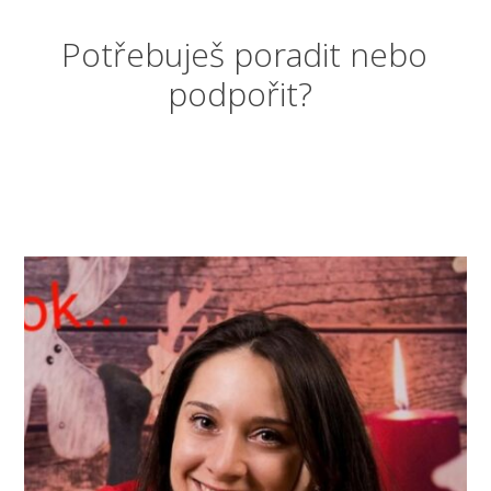
Potřebuješ poradit nebo
podpořit?
Napiš nám. Jsme tu pro Tebe! Jsme tady
společně.