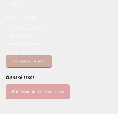
O Juditě
NEZBYTNOSTI
Ochrana osobních údajů
Odpovědnost
Obchodní podmínky
Cookies na našem webu
Tvé cookies nastavení
ČLENSKÁ SEKCE
Přihlášení do členské sekce