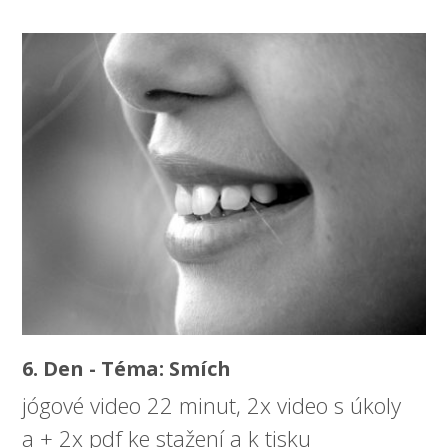
6. Den - Téma: Smích
jógové video 22 minut, 2x video s úkoly
a + 2x pdf ke stažení a k tisku