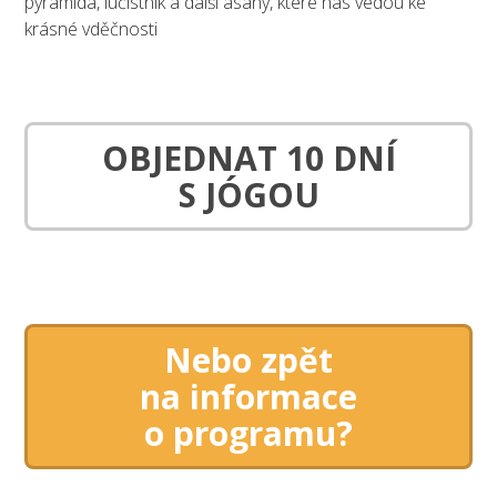
pyramida, lučistník a další ásany, které nás vedou ke
krásné vděčnosti
OBJEDNAT 10 DNÍ
S JÓGOU
Nebo zpět
na informace
o programu?