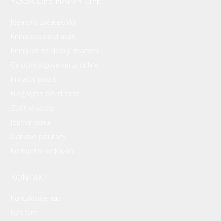
YOGA LIFE HAPPY LIFE
Jóga pro začátečníky
Kniha poselství ásán
Kniha Jak se sledují znamení
Celostní jógové kurzy online
Iniciační poutě
Blog Výpis WordPress
Zpětné vazby
Jógová videa
Dárkové poukazy
Komunitní setkávání
KONTAKT
Kontaktujte nás
Náš tým