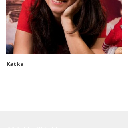
Katka
Customer Love Specialist
katka@yogalifehappylife.cz