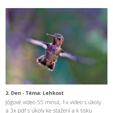
2. Den - Téma: Lehkost
Jógové video 55 minut, 1x video s úkoly
a 3x pdf s úkoly ke stažení a k tisku