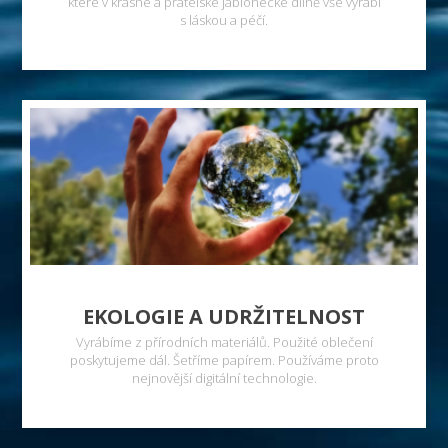
které v krásné a přátelské jablonecké dílně vše vyrábí
s láskou a péčí.
EKOLOGIE A UDRŽITELNOST
Vyrábíme z přírodních materiálů. Použité oblečení
poskytujeme dál. Šetříme papírem. Používáme proto
nejnovější digitální technologie.