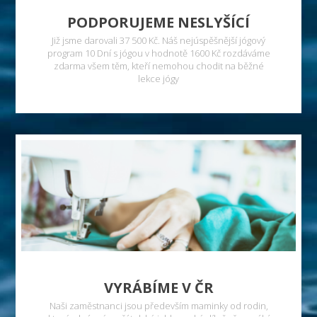
PODPORUJEME NESLYŠÍCÍ
Již jsme darovali 37 500 Kč. Náš nejúspěšnější jógový
program 10 Dní s jógou v hodnotě 1600 Kč rozdáváme
zdarma všem těm, kteří nemohou chodit na běžné
lekce jógy
VYRÁBÍME V ČR
Naši zaměstnanci jsou především maminky od rodin,