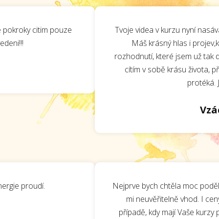
ke pokroky citim pouze
Tvoje videa v kurzu nyní nasá
deni!!!
Máš krásný hlas i projev,
rozhodnutí, které jsem už tak dl
cítím v sobě krásu života, 
protéká. 
Vzá
energie proudí.
Nejprve bych chtěla moc poděko
mi neuvěřitelně vhod. I ce
případě, kdy mají Vaše kurzy 