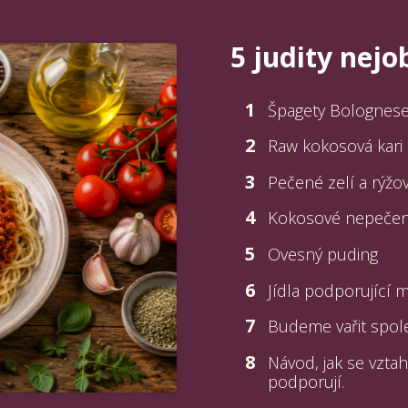
5 judity nejo
1
Špagety Bolognese
2
Raw kokosová kari
3
Pečené zelí a rýžov
4
Kokosové nepečené
5
Ovesný puding
6
Jídla podporující 
7
Budeme vařit spol
8
Návod, jak se vzta
podporují.