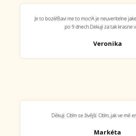
Je to boziii!Bavi me to moc!A je neuveritelne ja
po 9 dnech.Dekuji za tak krasne ve
Veronika
Děkuji. Cítím se živější. Cítím, jak ve mě 
Markéta