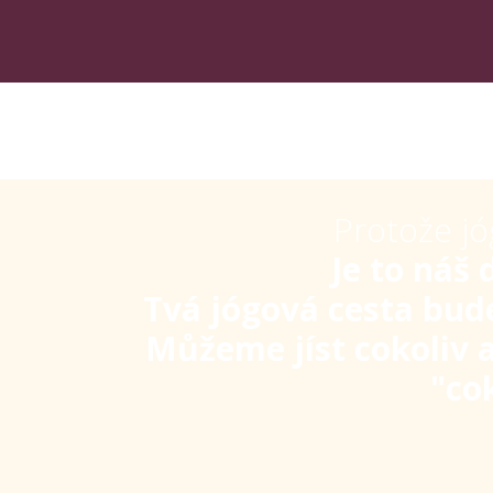
Protože jó
Je to náš 
Tvá jógová cesta bude
Můžeme jíst cokoliv a
"co