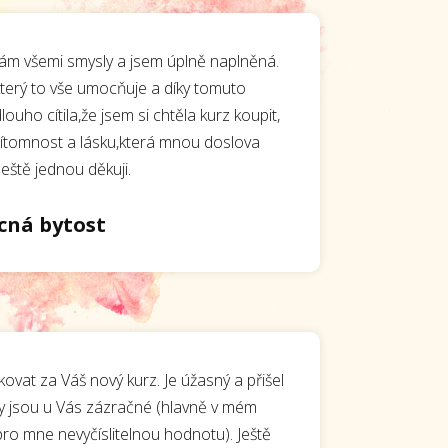
vám všemi smysly a jsem úplně naplněná.
který to vše umocňuje a díky tomuto
ouho cítila,že jsem si chtěla kurz koupit,
přítomnost a lásku,která mnou doslova
Ještě jednou děkuji.
cná bytost
vat za Váš nový kurz. Je úžasný a přišel
ny jsou u Vás zázračné (hlavně v mém
pro mne nevyčíslitelnou hodnotu). Ještě