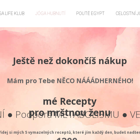
A LIFE KLUB
JÓGA HUBNUTÍ
POUTĚ EGYPT
CELOSTNÍ 
Ještě než dokončíš nákup
Mám pro Tebe NĚCO NÁÁÁDHERNÉHO!
mé Recepty
pro mrštnou ženu
Í ● Podpora METABOLISMU ● V
řidej si mých 5 vymazelných receptů, které jím každý den, budeš nadše