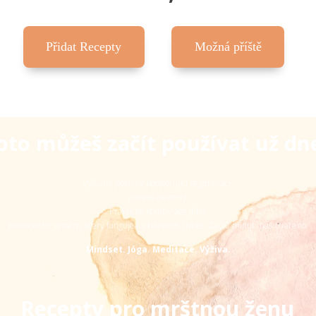
Přidat Recepty
Možná příště
oto můžeš začít používat už dn
Výživné pokrmy podporující regeneraci.
Zdravé dezerty.
Praktické kombinace jídel.
Jednoduchý systém, který funguje i v běžném životě. Za 20 minut máš uvařeno.
Mindset. Jóga. Meditace. Výživa.
Recepty pro mrštnou ženu