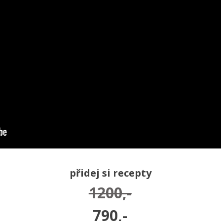
přidej si recepty
1200,-
790,-