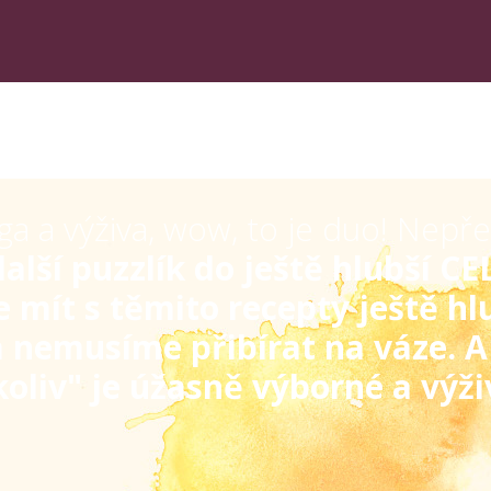
Proč si ženy recepty přidávají?
ga a výživa, wow, to je duo! Nepř
další puzzlík do ještě hlubší C
 mít s těmito recepty ještě hlu
 nemusíme přibírat na váze. A j
koliv" je úžasně výborné a výži