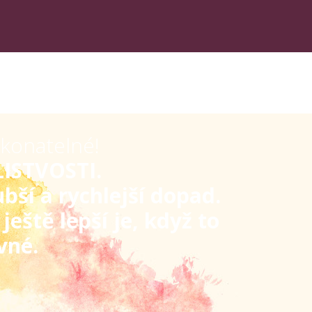
ekonatelné!
ELISTVOSTI.
bší a rychlejší dopad.
eště lepší je, když to
vné.