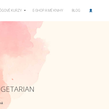
JÓGOVÉ KURZY
E-SHOP A MÉ KNIHY
BLOG
EGETARIAN
ná