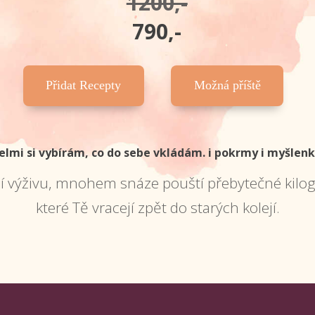
1200,-
790,-
Přidat Recepty
Možná příště
elmi si vybírám, co do sebe vkládám. i pokrmy i myšlenk
í výživu, mnohem snáze pouští přebytečné kilog
které Tě vracejí zpět do starých kolejí.