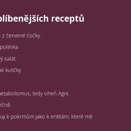
blíbenějších receptů
 z červené čočky
 polévka
ý salát
 kuličky
metabolismus, tedy oheň Agni.
ečně.
huji k pokrmům jako k entitám, které mě