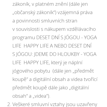
zákoník, v platném znění (dále jen
„občanský zákoník“) vzájemná práva
a povinnosti smluvních stran
v souvislosti s nákupem vzdělávacího
programu DESET DNÍ S JÓGOU - YOGA
LIFE HAPPY LIFE A NEBO DESET DNÍ
S JÓGOU: JDEME DO HLOUKBY - YOGA
LIFE HAPPY LIFE, který je náplní
jógového pobytu (dále jen „předmět
koupě“ a digitální obsah a videa tvořící
předmět koupě dále jako „digitální
obsah“ a „videa“)
.
Veškeré smluvní vztahy jsou uzavřeny