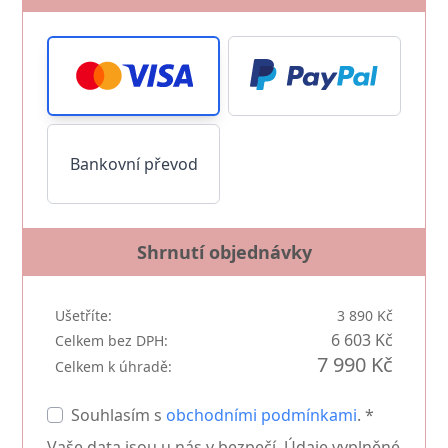
Bankovní převod
Shrnutí objednávky
Ušetříte:
3 890 Kč
6 603 Kč
Celkem bez DPH:
7 990 Kč
Celkem k úhradě:
Souhlasím s
obchodními podmínkami
. *
Vaše data jsou u nás v bezpečí. Údaje vyplněné