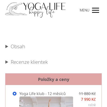
MENU
Obsah
Recenze klientek
Položky a ceny
Yoga Life klub - 12 měsíců
11 880 Kč
7 990 Kč
ročně