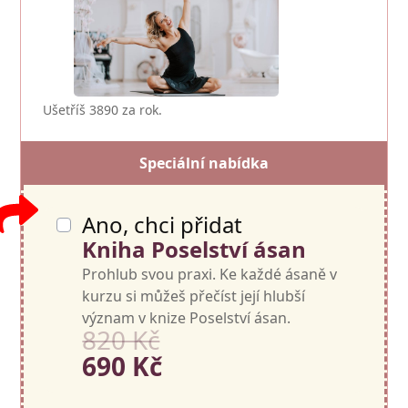
Ušetříš 3890 za rok.
Speciální nabídka
Ano, chci přidat
Kniha Poselství ásan
Prohlub svou praxi. Ke každé ásaně v
kurzu si můžeš přečíst její hlubší
význam v knize Poselství ásan.
820 Kč
690 Kč