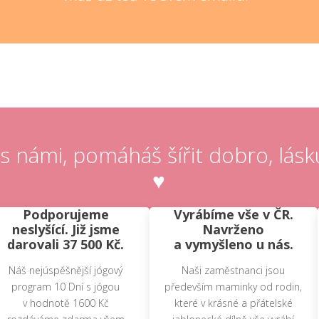
i s námi, pomáháš šířit dobro, lásk
♥
Podporujeme
Vyrábíme vše v ČR.
neslyšící. Již jsme
Navrženo
darovali 37 500 Kč.
a vymyšleno u nás.
Náš nejúspěšnější jógový
Naši zaměstnanci jsou
program 10 Dní s jógou
především maminky od rodin,
v hodnotě 1600 Kč
které v krásné a přátelské