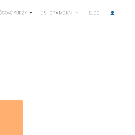
JÓGOVÉ KURZY
E-SHOP A MÉ KNIHY
BLOG