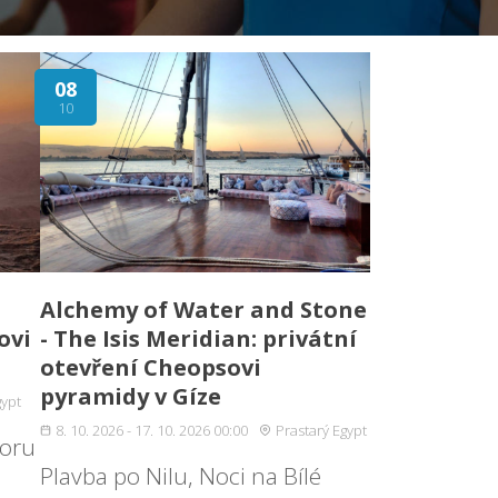
08
10
Alchemy of Water and Stone
ovi
- The Isis Meridian: privátní
otevření Cheopsovi
pyramidy v Gíze
gypt
8. 10. 2026 - 17. 10. 2026 00:00
Prastarý Egypt
horu
Plavba po Nilu, Noci na Bílé