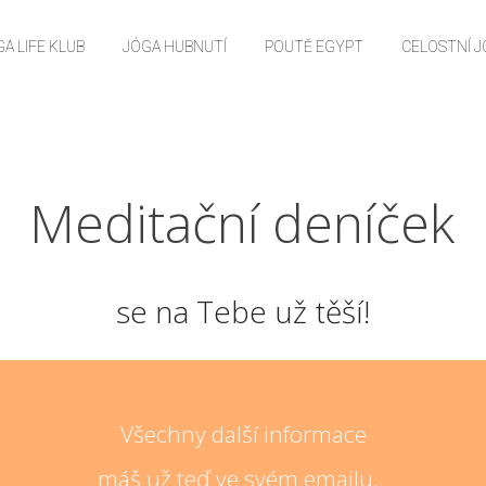
A LIFE KLUB
JÓGA HUBNUTÍ
POUTĚ EGYPT
CELOSTNÍ 
Meditační deníček
se na Tebe už těší!
Všechny další informace
máš už teď ve svém emailu.