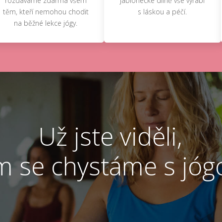
rozdáváme zdarma všem
jablonecké dílně vše vyrábí
těm, kteří nemohou chodit
s láskou a péčí.
na běžné lekce jógy.
Už jste viděli,
m se chystáme s jóg