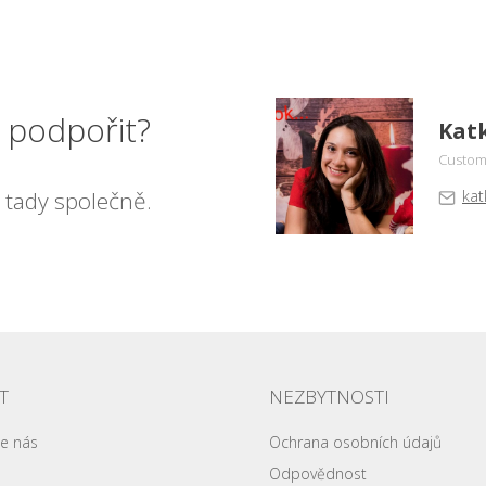
o podpořit?
Kat
Custome
 tady společně.
kat
T
NEZBYTNOSTI
te nás
Ochrana osobních údajů
Odpovědnost