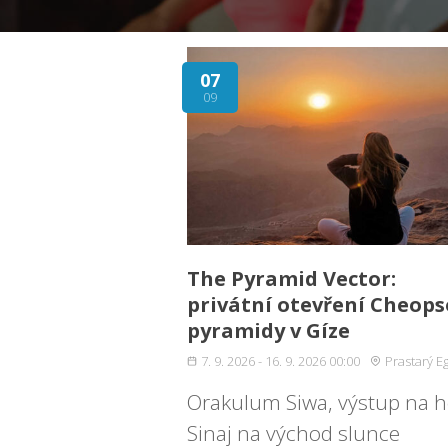
07
09
The Pyramid Vector:
privátní otevření Cheops
pyramidy v Gíze
7. 9. 2026 - 16. 9. 2026 00:00
Prastarý E
Orakulum Siwa, výstup na 
Sinaj na východ slunce