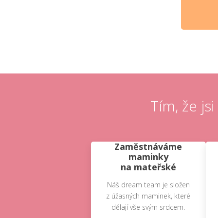
Tím, že js
Zaměstnáváme
maminky
na mateřské
Náš dream team je složen
z úžasných maminek, které
dělají vše svým srdcem.