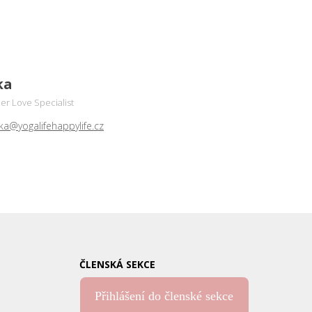
ka
r Love Specialist
ka@yogalifehappylife.cz
ČLENSKÁ SEKCE
Přihlášení do členské sekce