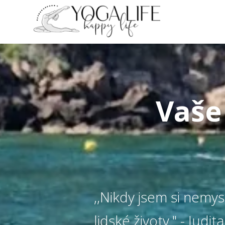
Vaše
,,Nikdy jsem si nemy
lidské životy." - Judi