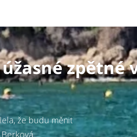
 úžasné zpětné 
slela, že budu měnit
ta Berková