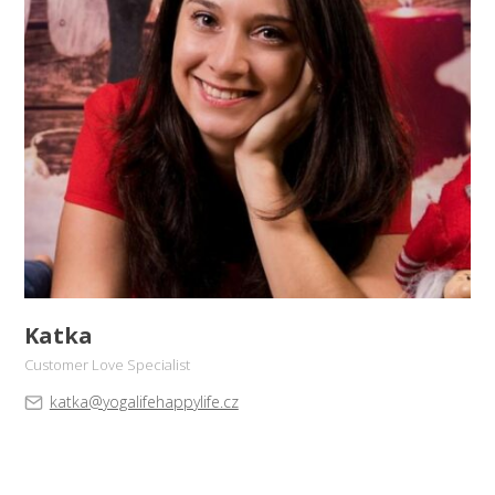
Katka
Customer Love Specialist
katka@yogalifehappylife.cz