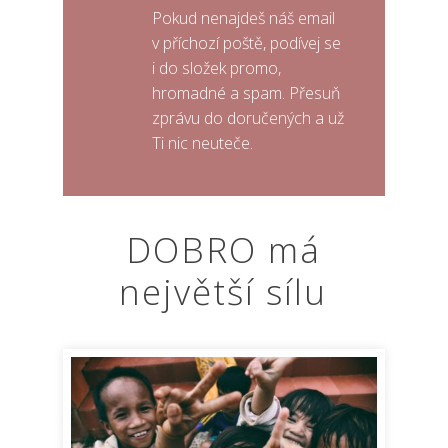
Pokud nenajdeš náš email
v příchozí poště, podívej se
i do složek promo,
hromadné a spam. Přesuň
zprávu do doručených a už
Ti nic neuteče.
DOBRO má
největší sílu