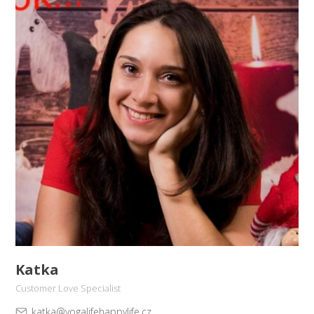
Katka
Customer Love Specialist
katka@yogalifehappylife.cz