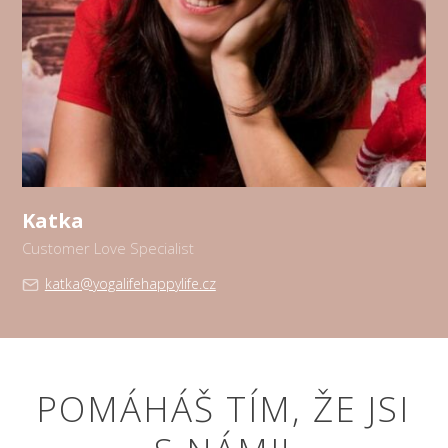
Katka
Customer Love Specialist
katka@yogalifehappylife.cz
POMÁHÁŠ TÍM, ŽE JSI