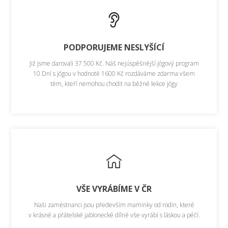
PODPORUJEME NESLYŠÍCÍ
Již jsme darovali 37 500 Kč. Náš nejúspěšnější jógový program
10 Dní s jógou v hodnotě 1600 Kč rozdáváme zdarma všem
těm, kteří nemohou chodit na běžné lekce jógy
VŠE VYRÁBÍME V ČR
Naši zaměstnanci jsou především maminky od rodin, které
v krásné a přátelské jablonecké dílně vše vyrábí s láskou a péčí.