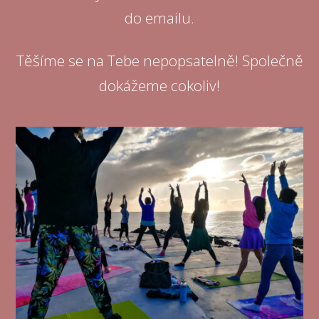
do emailu.
Těšíme se na Tebe nepopsatelně! Společně
dokážeme cokoliv!