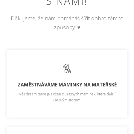
S NÁMI!
Děkujeme, že nám pomáháš šířit dobro těmito
způsoby! ♥
ZAMĚSTNÁVÁME MAMINKY NA MATEŘSKÉ
Náš dream team je složen z úžasných maminek, které dělají
vše svým srdcem.